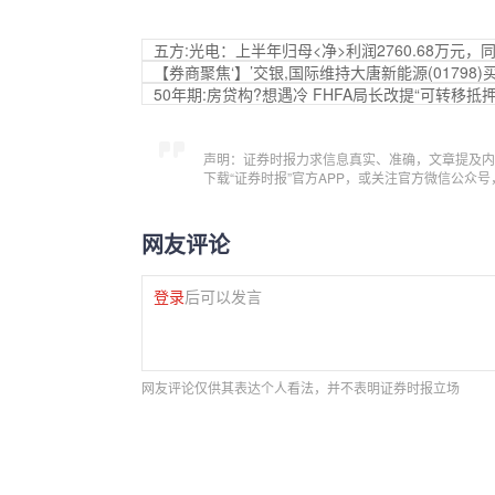
五方:光电：上半年归母<净>利润2760.68万元，同
【券商聚焦‘】’交银,国际维持大唐新能源(0179
50年期:房贷构?想遇冷 FHFA局长改提“可转移抵
声明：证券时报力求信息真实、准确，文章提及内
下载“证券时报”官方APP，或关注官方微信公众
网友评论
登录
后可以发言
网友评论仅供其表达个人看法，并不表明证券时报立场