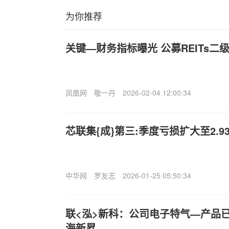
为你推荐
关键—财务指标曝光 公募REITs二
凤凰网
敬一丹
2026-02-04 12:00:34
芯联集{成}第三:季度亏损扩大至2.9
中华网
罗友志
2026-01-25 05:50:34
联<泓>新科：公司电子特气—产品
海新昇