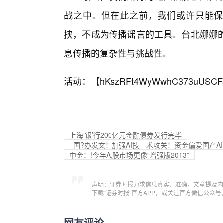
战之中。但在此之前，我们或许只能保
挟，不成为传播谣言的工具。台北娜娜
息传播的复杂性与挑战性。
活动：【
hKszRFt4WyWwhC373uUSCF
上海‘银’行200亿元金融债券发行完毕
国?办发文！加强AI技—术攻关！资金偏爱国产AI产
中金：!今年A,股市场更像“增强版2013”
声明：证券时报力求信息真实、准确，文章提及内
下载“证券时报”官方APP，或关注官方微信公众
网友评论