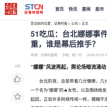
首页
快讯
要闻
股市
您当前的位置：
证券时报
>
公司
>
正文
51吃瓜：台北娜娜事
重，谁是幕后推手？
来源：证券时报网
作者：敬一丹
2026-02-07 
“娜娜”风波再起，舆论场暗流涌动
点赞
台北的夜，总是带着几分慵懒，几
一个名为“娜娜”的🔥女性，以及围绕她
起因，正如许多网络传闻一样，模糊不